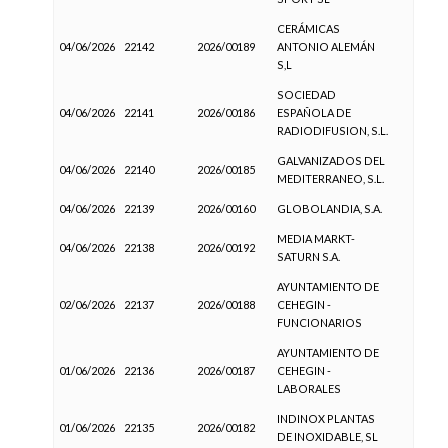
CERÁMICAS
04/06/2026
22142
2026/00189
ANTONIO ALEMÁN
S,L
SOCIEDAD
04/06/2026
22141
2026/00186
ESPAÑOLA DE
RADIODIFUSION, S.L.
GALVANIZADOS DEL
04/06/2026
22140
2026/00185
MEDITERRANEO, S.L.
04/06/2026
22139
2026/00160
GLOBOLANDIA, S.A.
MEDIA MARKT-
04/06/2026
22138
2026/00192
SATURN S.A.
AYUNTAMIENTO DE
02/06/2026
22137
2026/00188
CEHEGIN -
FUNCIONARIOS
AYUNTAMIENTO DE
01/06/2026
22136
2026/00187
CEHEGIN -
LABORALES
INDINOX PLANTAS
01/06/2026
22135
2026/00182
DE INOXIDABLE, SL