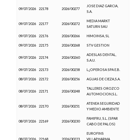
JOSE DIAZ GARCIA,
09/07/2026
22178
2026/00277
S.A.
MEDIA MARKT
09/07/2026
22177
2026/00272
SATURN SAU
09/07/2026
22176
2026/00266
HIMOINSA, SL
09/07/2026
22175
2026/00268
STV GESTION
ADESLAS DENTAL,
09/07/2026
22174
2026/00260
S.A.U.
09/07/2026
22173
2026/00258
L¿OPEROSA SPA E.B.
08/07/2026
22172
2026/00256
AGUAS DE CIEZA,S.A.
TALLERES OROZCO
08/07/2026
22171
2026/00248
AUTOMOCION,S.L.
ATENEA SEGURIDAD
08/07/2026
22170
2026/00251
Y MEDIO AMBIENTE
FAMIFRU, S.L. (SPAR
08/07/2026
22169
2026/00230
CABO DE PALOS)
EUROFINS
08/07/2026
22168
2026/00223
VILLAPHARMA