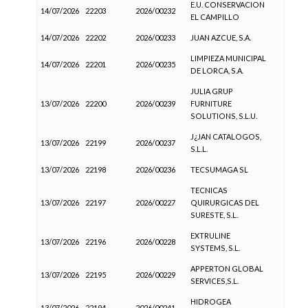
E.U. CONSERVACION
14/07/2026
22203
2026/00232
EL CAMPILLO
14/07/2026
22202
2026/00233
JUAN AZCUE, S.A.
LIMPIEZA MUNICIPAL
14/07/2026
22201
2026/00235
DE LORCA, S.A.
JULIA GRUP
13/07/2026
22200
2026/00239
FURNITURE
SOLUTIONS, S.L.U.
J¿JAN CATALOGOS,
13/07/2026
22199
2026/00237
S.L.L.
13/07/2026
22198
2026/00236
TECSUMAGA SL
TECNICAS
13/07/2026
22197
2026/00227
QUIRURGICAS DEL
SURESTE, S.L.
EXTRULINE
13/07/2026
22196
2026/00228
SYSTEMS, S.L.
APPERTON GLOBAL
13/07/2026
22195
2026/00229
SERVICES,S.L.
HIDROGEA
13/07/2026
22194
2026/00241