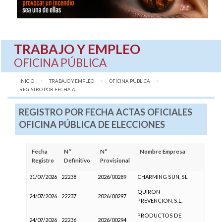
TRABAJO Y EMPLEO
OFICINA PÚBLICA
INICIO
TRABAJO Y EMPLEO
OFICINA PÚBLICA
AQUÍ:
REGISTRO POR FECHA A...
REGISTRO POR FECHA ACTAS OFICIALES
OFICINA PÚBLICA DE ELECCIONES
Fecha
Nº
Nº
Nombre Empresa
Registro
Definitivo
Provisional
31/07/2026
22238
2026/00289
CHARMING SUN, SL
QUIRON
24/07/2026
22237
2026/00297
PREVENCION, S.L.
PRODUCTOS DE
24/07/2026
22236
2026/00294