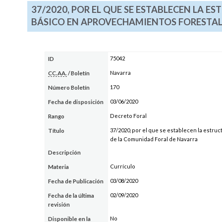
37/2020, POR EL QUE SE ESTABLECEN LA E
BÁSICO EN APROVECHAMIENTOS FORESTALE
75042
ID
Navarra
CC.AA.
/ Boletín
170
Número Boletín
03/06/2020
Fecha de disposición
Decreto Foral
Rango
37/2020, por el que se establecen la estruc
Título
de la Comunidad Foral de Navarra
Descripción
Currículo
Materia
03/08/2020
Fecha de Publicación
02/09/2020
Fecha de la última
revisión
No
Disponible en la