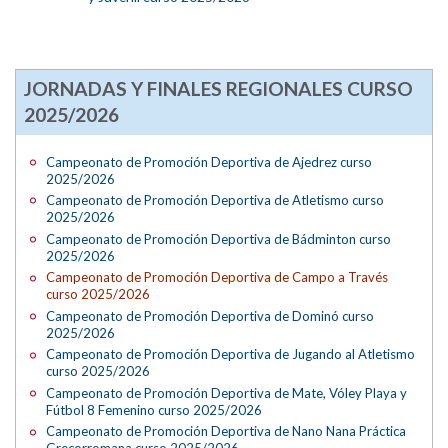
JORNADAS Y FINALES REGIONALES CURSO
2025/2026
Campeonato de Promoción Deportiva de Ajedrez curso
2025/2026
Campeonato de Promoción Deportiva de Atletismo curso
2025/2026
Campeonato de Promoción Deportiva de Bádminton curso
2025/2026
Campeonato de Promoción Deportiva de Campo a Través
curso 2025/2026
Campeonato de Promoción Deportiva de Dominó curso
2025/2026
Campeonato de Promoción Deportiva de Jugando al Atletismo
curso 2025/2026
Campeonato de Promoción Deportiva de Mate, Vóley Playa y
Fútbol 8 Femenino curso 2025/2026
Campeonato de Promoción Deportiva de Nano Nana Práctica