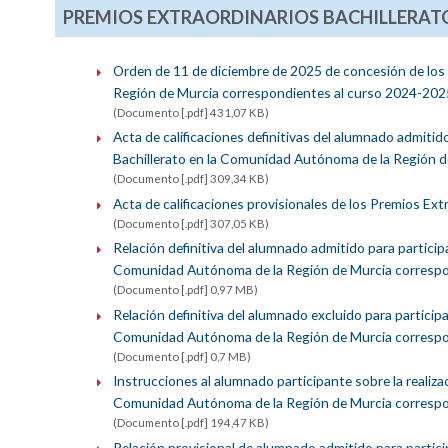
PREMIOS EXTRAORDINARIOS BACHILLERATO
Orden de 11 de diciembre de 2025 de concesión de los
Región de Murcia correspondientes al curso 2024-202
(Documento [.pdf] 431,07 KB)
Acta de calificaciones definitivas del alumnado admitid
Bachillerato en la Comunidad Autónoma de la Región 
(Documento [.pdf] 309,34 KB)
Acta de calificaciones provisionales de los Premios Ex
(Documento [.pdf] 307,05 KB)
Relación definitiva del alumnado admitido para particip
Comunidad Autónoma de la Región de Murcia correspo
(Documento [.pdf] 0,97 MB)
Relación definitiva del alumnado excluido para participa
Comunidad Autónoma de la Región de Murcia correspo
(Documento [.pdf] 0,7 MB)
Instrucciones al alumnado participante sobre la realiza
Comunidad Autónoma de la Región de Murcia correspo
(Documento [.pdf] 194,47 KB)
Relación provisional de alumnado admitido para partici