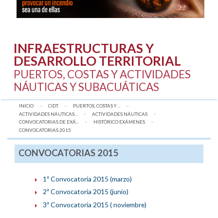
INFRAESTRUCTURAS Y
DESARROLLO TERRITORIAL
PUERTOS, COSTAS Y ACTIVIDADES
NÁUTICAS Y SUBACUÁTICAS
INICIO
CIDT
PUERTOS, COSTAS Y ...
ACTIVIDADES NÁUTICAS...
ACTIVIDADES NÁUTICAS
CONVOCATORIAS DE EXÁ...
HISTÓRICO EXÁMENES
AQUÍ:
CONVOCATORIAS 2015
CONVOCATORIAS 2015
1ª Convocatoria 2015 (marzo)
2ª Convocatoria 2015 (junio)
3ª Convocatoria 2015 ( noviembre)