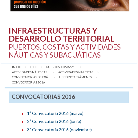
INFRAESTRUCTURAS Y
DESARROLLO TERRITORIAL
PUERTOS, COSTAS Y ACTIVIDADES
NÁUTICAS Y SUBACUÁTICAS
INICIO
CIDT
PUERTOS, COSTAS Y ...
ACTIVIDADES NÁUTICAS...
ACTIVIDADES NÁUTICAS
CONVOCATORIAS DE EXÁ...
HISTÓRICO EXÁMENES
AQUÍ:
CONVOCATORIAS 2016
CONVOCATORIAS 2016
1ª Convocatoria 2016 (marzo)
2ª Convocatoria 2016 (junio)
3ª Convocatoria 2016 (noviembre)