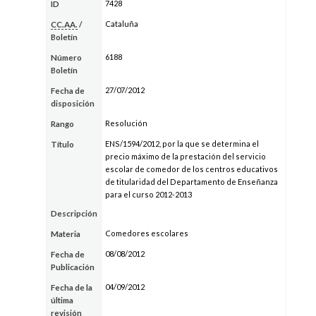
7428
ID
Cataluña
CC.AA.
/
Boletín
6188
Número
Boletín
27/07/2012
Fecha de
disposición
Resolución
Rango
ENS/1594/2012, por la que se determina el
Título
precio máximo de la prestación del servicio
escolar de comedor de los centros educativos
de titularidad del Departamento de Enseñanza
para el curso 2012-2013
Descripción
Comedores escolares
Materia
08/08/2012
Fecha de
Publicación
04/09/2012
Fecha de la
última
revisión