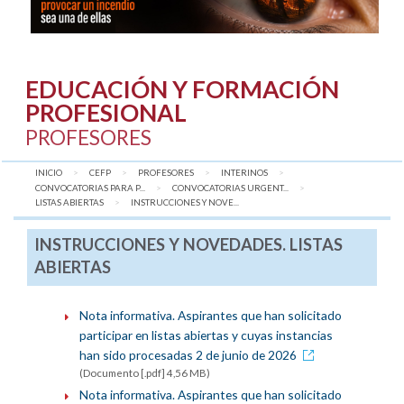
EDUCACIÓN Y FORMACIÓN
PROFESIONAL
PROFESORES
INICIO
CEFP
PROFESORES
INTERINOS
CONVOCATORIAS PARA P...
CONVOCATORIAS URGENT...
LISTAS ABIERTAS
AQUÍ:
INSTRUCCIONES Y NOVE...
INSTRUCCIONES Y NOVEDADES. LISTAS
ABIERTAS
Nota informativa. Aspirantes que han solicitado
participar en listas abiertas y cuyas instancias
han sido procesadas 2 de junio de 2026
(Documento [.pdf] 4,56 MB)
Nota informativa. Aspirantes que han solicitado