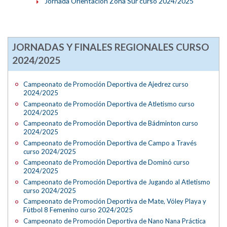
Jornada Orientación Zona Sur curso 2024/2025
JORNADAS Y FINALES REGIONALES CURSO
2024/2025
Campeonato de Promoción Deportiva de Ajedrez curso
2024/2025
Campeonato de Promoción Deportiva de Atletismo curso
2024/2025
Campeonato de Promoción Deportiva de Bádminton curso
2024/2025
Campeonato de Promoción Deportiva de Campo a Través
curso 2024/2025
Campeonato de Promoción Deportiva de Dominó curso
2024/2025
Campeonato de Promoción Deportiva de Jugando al Atletismo
curso 2024/2025
Campeonato de Promoción Deportiva de Mate, Vóley Playa y
Fútbol 8 Femenino curso 2024/2025
Campeonato de Promoción Deportiva de Nano Nana Práctica