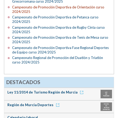
Grecorromana curso 2024/2025
Campeonato de Promoción Deportiva de Orientación curso
2024/2025
Campeonato de Promoción Deportiva de Petanca curso
2024/2025
Campeonato de Promoción Deportiva de Rugby Cinta curso
2024/2025
Campeonato de Promoción Deportiva de Tenis de Mesa curso
2024/2025
Campeonato de Promoción Deportiva Fase Regional Deportes
de Equipo curso 2024/2025
Campeonato Regional de Promoción del Duatlón y Triatlón
curso 2024/2025
DESTACADOS
Ley 11/2014 de Turismo Región de Murcia
Región de Murcia Deportes
Calendario laboral