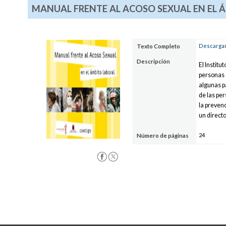
MANUAL FRENTE AL ACOSO SEXUAL EN EL 
Descargar 
Texto Completo
Descripción
El Instit
personas 
algunas p
de las per
la preven
un directo
24
Número de páginas