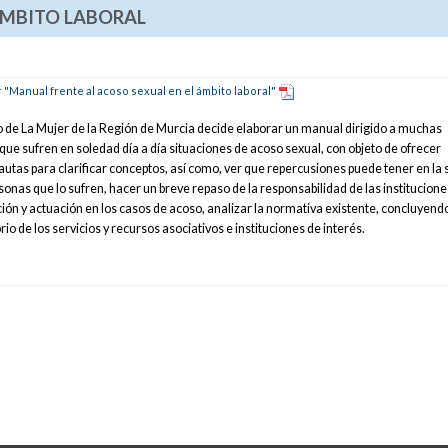
ÁMBITO LABORAL
"Manual frente al acoso sexual en el ámbito laboral"
uto de La Mujer de la Región de Murcia decide elaborar un manual dirigido a muchas
que sufren en soledad día a día situaciones de acoso sexual, con objeto de ofrecer
autas para clarificar conceptos, así como, ver que repercusiones puede tener en la 
sonas que lo sufren, hacer un breve repaso de la responsabilidad de las institucione
ción y actuación en los casos de acoso, analizar la normativa existente, concluyend
rio de los servicios y recursos asociativos e instituciones de interés.