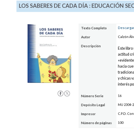
LOS SABERES DE CADA DÍA : EDUCACIÓN S
Descargar
Texto Completo
Calzón Álv
Autor
Descripción
Este libr
actitud c
«evidentes
hacia cue
tradicion
y chicas 
interés p
16
Número Serie
MU 2304-2
Depósito Legal
C.P.D. Cont
Impresor
100
Número de páginas