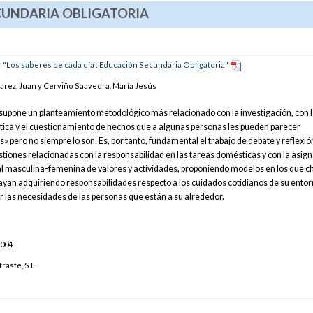
ECUNDARIA OBLIGATORIA
 "Los saberes de cada día : Educación Secundaria Obligatoria"
arez, Juan y Cerviño Saavedra, María Jesús
o supone un planteamiento metodológico más relacionado con la investigación, con 
rítica y el cuestionamiento de hechos que a algunas personas les pueden parecer
» pero no siempre lo son. Es, por tanto, fundamental el trabajo de debate y reflexió
stiones relacionadas con la responsabilidad en las tareas domésticas y con la asig
al masculina-femenina de valores y actividades, proponiendo modelos en los que c
vayan adquiriendo responsabilidades respecto a los cuidados cotidianos de su entor
or las necesidades de las personas que están a su alrededor.
004
raste, S.L.