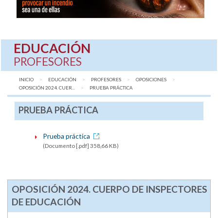
EDUCACIÓN
PROFESORES
INICIO
EDUCACIÓN
PROFESORES
OPOSICIONES
OPOSICIÓN 2024. CUER...
AQUÍ:
PRUEBA PRÁCTICA
PRUEBA PRÁCTICA
Prueba práctica
(Documento [.pdf] 358,66 KB)
OPOSICIÓN 2024. CUERPO DE INSPECTORES
DE EDUCACIÓN