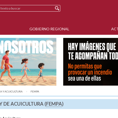
GOBIERNO REGIONAL
AC
CA Y ACUICULTURA
AQUÍ:
FEMPA
Y DE ACUICULTURA (
FEMPA
)