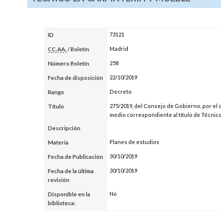
73121
ID
Madrid
CC.AA.
/ Boletín
258
Número Boletín
22/10/2019
Fecha de disposición
Decreto
Rango
275/2019, del Consejo de Gobierno, por el 
Título
medio correspondiente al título de Técnic
Descripción
Planes de estudios
Materia
30/10/2019
Fecha de Publicación
30/10/2019
Fecha de la última
revisión
No
Disponible en la
biblioteca: