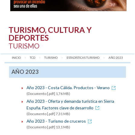
TURISMO, CULTURA Y
DEPORTES
TURISMO
INICIO
TCD
TURISMO
ESTADÍSTICAS TURISMO
AQUÍ:
AÑO 2023
AÑO 2023
Año 2023 - Costa Cálida. Productos - Verano
(Documento [.pdf] 1,76 MB)
Año 2023 - Oferta y demanda turística en Sierra
Espuña. Factores clave de desarrollo
(Documento [.pdf] 7,31 MB)
Año 2023 - Turismo de cruceros
(Documento [.pdf] 13,1 MB)