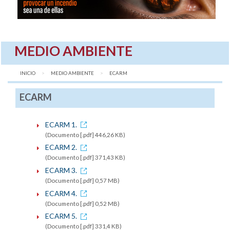
MEDIO AMBIENTE
INICIO
MEDIO AMBIENTE
AQUÍ:
ECARM
ECARM
ECARM 1.
(Documento [.pdf] 446,26 KB)
ECARM 2.
(Documento [.pdf] 371,43 KB)
ECARM 3.
(Documento [.pdf] 0,57 MB)
ECARM 4.
(Documento [.pdf] 0,52 MB)
ECARM 5.
(Documento [.pdf] 331,4 KB)