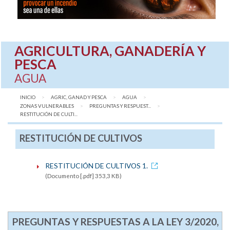
AGRICULTURA, GANADERÍA Y
PESCA
AGUA
INICIO
AGRIC, GANAD Y PESCA
AGUA
ZONAS VULNERABLES
PREGUNTAS Y RESPUEST...
AQUÍ:
RESTITUCIÓN DE CULTI...
RESTITUCIÓN DE CULTIVOS
RESTITUCIÓN DE CULTIVOS 1.
(Documento [.pdf] 353,3 KB)
PREGUNTAS Y RESPUESTAS A LA LEY 3/2020,