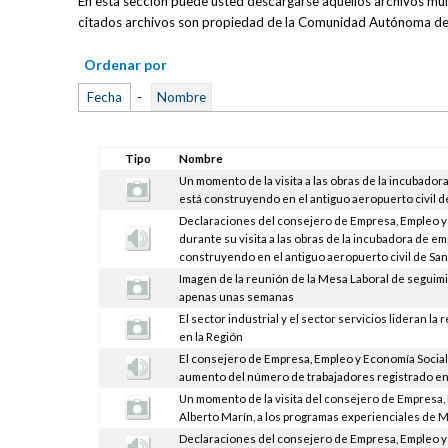
En esta sección puede usted descargarse aquellos archivos multi
citados archivos son propiedad de la Comunidad Autónoma de 
Ordenar por
Fecha
-
Nombre
Tipo
Nombre
Un momento de la visita a las obras de la incubad
está construyendo en el antiguo aeropuerto civil d
Declaraciones del consejero de Empresa, Empleo y 
durante su visita a las obras de la incubadora de 
construyendo en el antiguo aeropuerto civil de San
Imagen de la reunión de la Mesa Laboral de seguim
apenas unas semanas
El sector industrial y el sector servicios lideran la
en la Región
El consejero de Empresa, Empleo y Economía Social,
aumento del número de trabajadores registrado en 
Un momento de la visita del consejero de Empresa, 
Alberto Marín, a los programas experienciales de 
Declaraciones del consejero de Empresa, Empleo y 