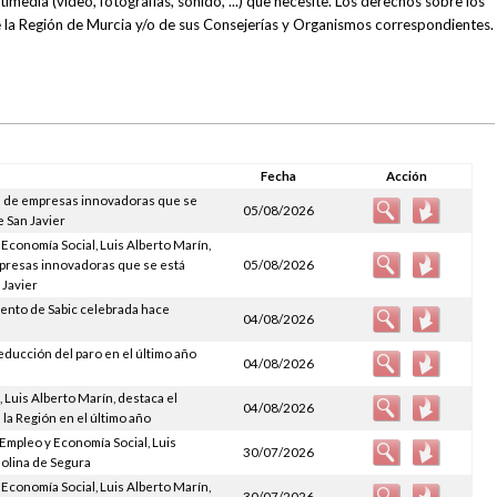
media (vídeo, fotografías, sonido, ...) que necesite. Los derechos sobre los
la Región de Murcia y/o de sus Consejerías y Organismos correspondientes.
Fecha
Acción
ora de empresas innovadoras que se
05/08/2026
e San Javier
Economía Social, Luis Alberto Marín,
empresas innovadoras que se está
05/08/2026
 Javier
iento de Sabic celebrada hace
04/08/2026
 reducción del paro en el último año
04/08/2026
 Luis Alberto Marín, destaca el
04/08/2026
la Región en el último año
Empleo y Economía Social, Luis
30/07/2026
Molina de Segura
Economía Social, Luis Alberto Marín,
30/07/2026