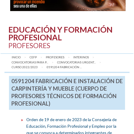
EDUCACIÓN Y FORMACIÓN
PROFESIONAL
PROFESORES
INICIO
CEFP
PROFESORES
INTERINOS
CONVOCATORIAS PARA P...
CONVOCATORIAS URGENT...
CURSO 2022/2023
AQUÍ:
0591204 FABRICACIÓN ...
0591204 FABRICACIÓN E INSTALACIÓN DE
CARPINTERÍA Y MUEBLE (CUERPO DE
PROFESORES TÉCNICOS DE FORMACIÓN
PROFESIONAL)
Orden de 19 de enero de 2023 de la Consejería de
Educación, Formación Profesional y Empleo por la
que se convoca a determinados integrantes de