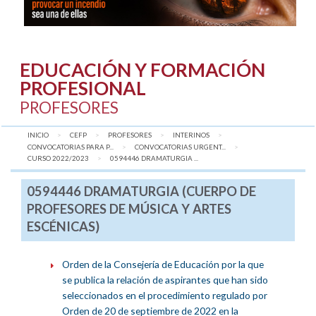
EDUCACIÓN Y FORMACIÓN
PROFESIONAL
PROFESORES
INICIO
CEFP
PROFESORES
INTERINOS
CONVOCATORIAS PARA P...
CONVOCATORIAS URGENT...
CURSO 2022/2023
AQUÍ:
0594446 DRAMATURGIA ...
0594446 DRAMATURGIA (CUERPO DE
PROFESORES DE MÚSICA Y ARTES
ESCÉNICAS)
Orden de la Consejería de Educación por la que
se publica la relación de aspirantes que han sido
seleccionados en el procedimiento regulado por
Orden de 20 de septiembre de 2022 en la