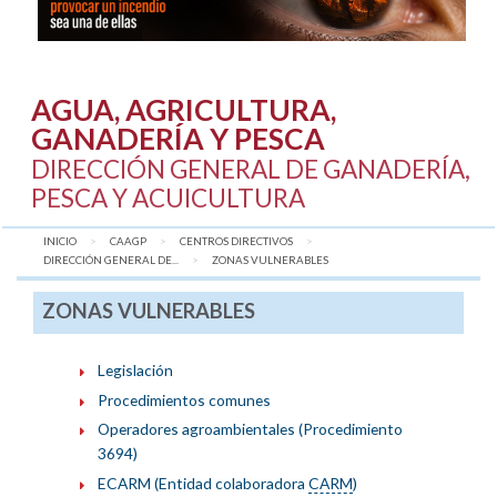
AGUA, AGRICULTURA,
GANADERÍA Y PESCA
DIRECCIÓN GENERAL DE GANADERÍA,
PESCA Y ACUICULTURA
INICIO
CAAGP
CENTROS DIRECTIVOS
DIRECCIÓN GENERAL DE...
AQUÍ:
ZONAS VULNERABLES
ZONAS VULNERABLES
Legislación
Procedimientos comunes
Operadores agroambientales (Procedimiento
3694)
ECARM (Entidad colaboradora
CARM
)