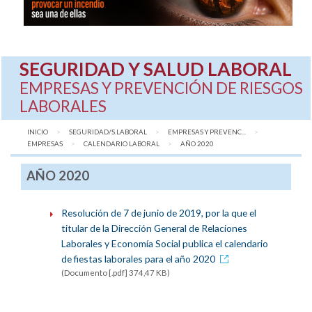
SEGURIDAD Y SALUD LABORAL
EMPRESAS Y PREVENCIÓN DE RIESGOS
LABORALES
INICIO
SEGURIDAD/S.LABORAL
EMPRESAS Y PREVENC...
EMPRESAS
CALENDARIO LABORAL
AQUÍ:
AÑO 2020
AÑO 2020
Resolución de 7 de junio de 2019, por la que el
titular de la Dirección General de Relaciones
Laborales y Economía Social publica el calendario
de fiestas laborales para el año 2020
(Documento [.pdf] 374,47 KB)