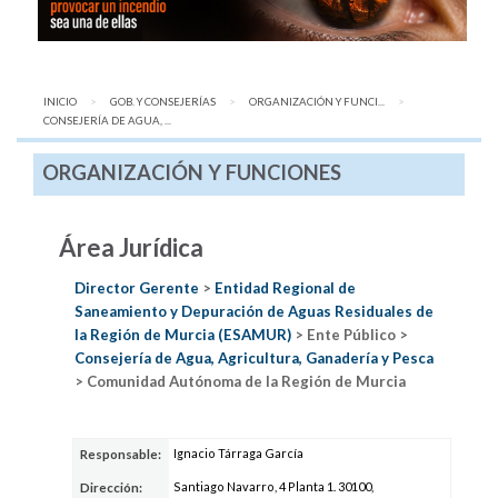
INICIO
GOB. Y CONSEJERÍAS
ORGANIZACIÓN Y FUNCI...
AQUÍ:
CONSEJERÍA DE AGUA, ...
ORGANIZACIÓN Y FUNCIONES
Área Jurídica
Director Gerente
>
Entidad Regional de
Saneamiento y Depuración de Aguas Residuales de
la Región de Murcia (ESAMUR)
> Ente Público >
Consejería de Agua, Agricultura, Ganadería y Pesca
> Comunidad Autónoma de la Región de Murcia
Ignacio Tárraga García
Responsable:
Santiago Navarro, 4 Planta 1. 30100,
Dirección: