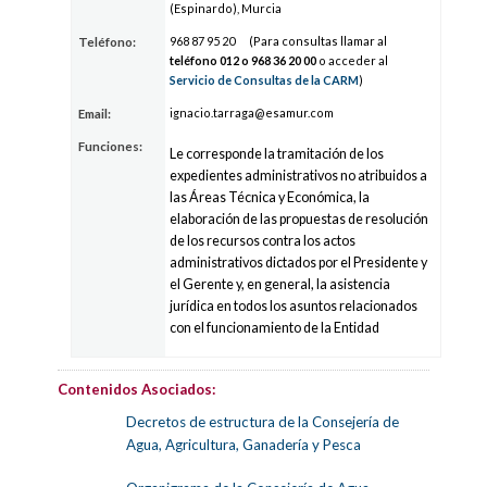
(Espinardo), Murcia
968 8
7
9
5 20
(Para consultas llamar al
Teléfono:
teléfono 012 o 968 3
6
2
0 00
o acceder al
Servicio de Consultas de la CARM
)
ignacio.t
arra
ga
@esamur.com
Email:
Funciones:
Le corresponde la tramitación de los
expedientes administrativos no atribuidos a
las Áreas Técnica y Económica, la
elaboración de las propuestas de resolución
de los recursos contra los actos
administrativos dictados por el Presidente y
el Gerente y, en general, la asistencia
jurídica en todos los asuntos relacionados
con el funcionamiento de la Entidad
Contenidos Asociados:
Decretos de estructura de la Consejería de
Agua, Agricultura, Ganadería y Pesca