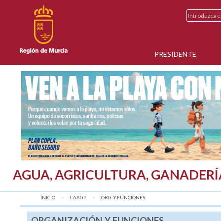
PRESIDENTE
AGUA, AGRICULTURA, GANADERÍ
INICIO
CAAGP
AQUÍ:
ORG. Y FUNCIONES
ORGANIZACIÓN Y FUNCIONES