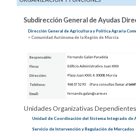
Subdirección General de Ayudas Dire
Dirección General de Agricultura y Política Agraria Com
> Comunidad Autónoma de la Región de Murcia
Fernando Galán Paradela
Responsable:
Edificio Administrativo Juan XXIII
Finca:
Plaza Juan XXIII, 4. 30008, Murcia
Dirección:
968
37
52 9
3
(Para consultas llamar al
telé
Teléfono:
fernando
.ga
l
an@carm.es
Email:
Unidades Organizativas Dependiente
Unidad de Coordinación del Sistema Integrado de 
Servicio de Intervención y Regulación de Mercados