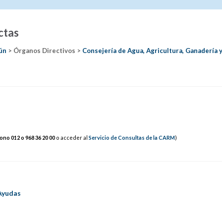
ctas
ún
> Órganos Directivos >
Consejería de Agua, Agricultura, Ganadería 
fono 012 o 968
36
20 0
0
o acceder al
Servicio de Consultas de la CARM
)
s
Ayudas