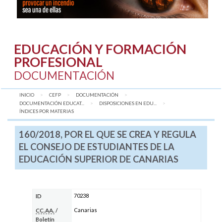
EDUCACIÓN Y FORMACIÓN
PROFESIONAL
DOCUMENTACIÓN
INICIO
CEFP
DOCUMENTACIÓN
DOCUMENTACIÓN EDUCAT...
DISPOSICIONES EN EDU...
AQUÍ:
ÍNDICES POR MATERIAS
160/2018, POR EL QUE SE CREA Y REGULA
EL CONSEJO DE ESTUDIANTES DE LA
EDUCACIÓN SUPERIOR DE CANARIAS
70238
ID
Canarias
CC.AA.
/
Boletín