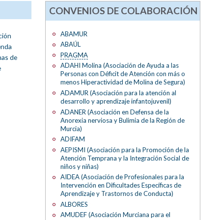
CONVENIOS DE COLABORACIÓN
ABAMUR
ción
ABAÚL
enda
PRAGMA
mas de
ADAHI Molina (Asociación de Ayuda a las
e
Personas con Déficit de Atención con más o
menos Hiperactividad de Molina de Segura)
ADAMUR (Asociación para la atención al
desarrollo y aprendizaje infantojuvenil)
ADANER (Asociación en Defensa de la
Anorexia nerviosa y Bulimia de la Región de
Murcia)
ADIFAM
AEPISMI (Asociación para la Promoción de la
Atención Temprana y la Integración Social de
niños y niñas)
AIDEA (Asociación de Profesionales para la
Intervención en Dificultades Específicas de
Aprendizaje y Trastornos de Conducta)
ALBORES
AMUDEF (Asociación Murciana para el