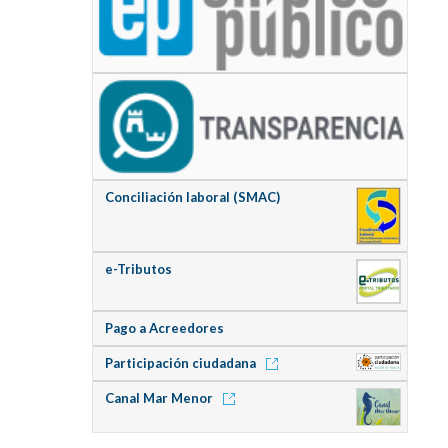
Conciliación laboral (SMAC)
e-Tributos
Pago a Acreedores
Participación ciudadana
Canal Mar Menor