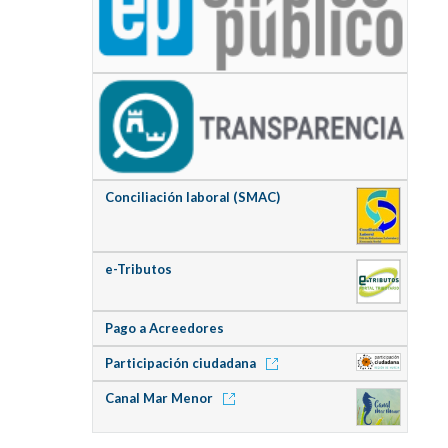
Conciliación laboral (SMAC)
e-Tributos
Pago a Acreedores
Participación ciudadana
Canal Mar Menor