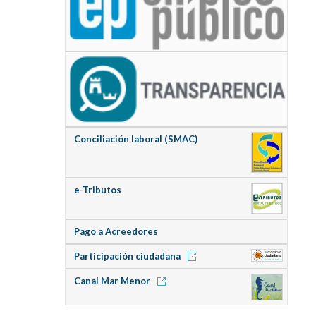
Conciliación laboral (SMAC)
e-Tributos
Pago a Acreedores
Participación ciudadana
Canal Mar Menor