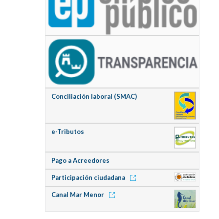
Conciliación laboral (SMAC)
e-Tributos
Pago a Acreedores
Participación ciudadana
Canal Mar Menor