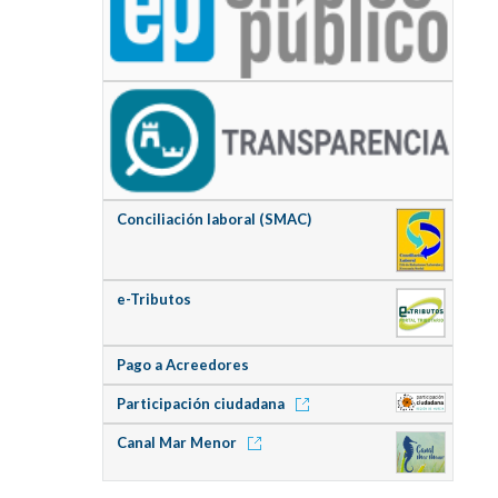
Conciliación laboral (SMAC)
e-Tributos
Pago a Acreedores
Participación ciudadana
Canal Mar Menor