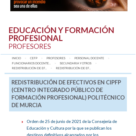
EDUCACIÓN Y FORMACIÓN
PROFESIONAL
PROFESORES
INICIO
CEFP
PROFESORES
PERSONAL DOCENTE
FUNCIONARIOS DOCENTE...
SECUNDARIA Y OTROS
REDISTRIBUCIÓN DE EF...
AQUÍ:
REDISTRIBUCIÓN DE EF...
REDISTRIBUCIÓN DE EFECTIVOS EN CIPFP
(CENTRO INTEGRADO PÚBLICO DE
FORMACIÓN PROFESIONAL) POLITÉCNICO
DE MURCIA
Orden de 25 de junio de 2021 de la Consejería de
Educación y Cultura por la que se publican los
destinos definitivos alcanzados por los