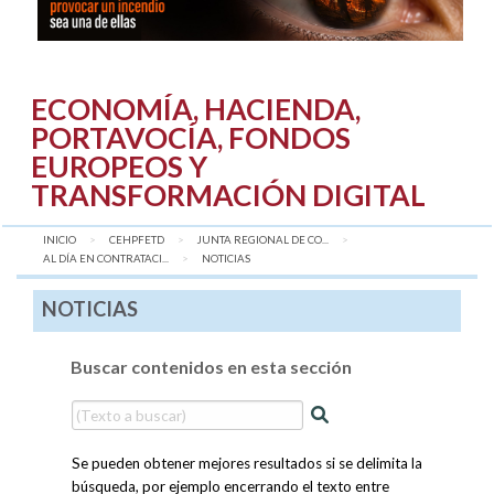
ECONOMÍA, HACIENDA,
PORTAVOCÍA, FONDOS
EUROPEOS Y
TRANSFORMACIÓN DIGITAL
INICIO
CEHPFETD
JUNTA REGIONAL DE CO...
AL DÍA EN CONTRATACI...
AQUÍ:
NOTICIAS
NOTICIAS
Buscar contenidos en esta sección
Se pueden obtener mejores resultados si se delimita la
búsqueda, por ejemplo encerrando el texto entre