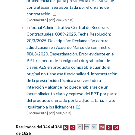
procedencia de que la presidencia de la Mesa de
contratación sea ostentada por el órgano de
contratación
(Documento [.pdf] 206,76 KB)
Tribunal Administrativo Central de Recursos
Contractuales: 0389/2025. Fecha Resolución:
20/3/2025. Descripción: Reclamación contra
adjudicación en Acuerdo Marco de suministro,
RDL3/2020. Desestimación. Error evidente en el
PPT respecto de la exigencia de grabación de
claves AES en producto compatible cuando el
original no tiene esa funcionalidad. Interpretación
de la prescripción técnica a su verdadera
intención y alcance, no puede hablarse de un
incumplimiento claro y expreso del PPT por parte
del producto ofertado por la adjudicataria. Trato
igualitario a los licitadores
(Documento [.pdf] 500,5 KB)
Resultados del
346
al
360
24
21
22
23
de
1826