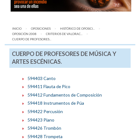
INICIO
OPOSICIONES
HISTÓRICO DE OPOSICI...
OPOSICIÓN 2008
CRITERIOS DE VALORAC...
AQUÍ:
CUERPO DE PROFESORES...
CUERPO DE PROFESORES DE MÚSICA Y
ARTES ESCÉNICAS.
594403 Canto
594411 Flauta de Pico
594412 Fundamentos de Composición
594418 Instrumentos de Púa
594422 Percusión
594423 Piano
594426 Trombón
594428 Trompeta