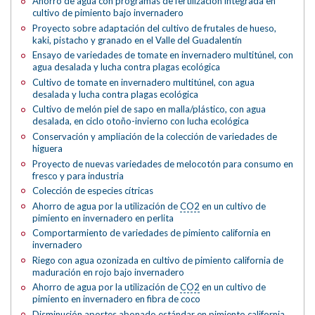
Ahorro de agua con programas de fertilización integrada en
cultivo de pimiento bajo invernadero
Proyecto sobre adaptación del cultivo de frutales de hueso,
kaki, pistacho y granado en el Valle del Guadalentín
Ensayo de variedades de tomate en invernadero multitúnel, con
agua desalada y lucha contra plagas ecológica
Cultivo de tomate en invernadero multitúnel, con agua
desalada y lucha contra plagas ecológica
Cultivo de melón piel de sapo en malla/plástico, con agua
desalada, en ciclo otoño-invierno con lucha ecológica
Conservación y ampliación de la colección de variedades de
higuera
Proyecto de nuevas variedades de melocotón para consumo en
fresco y para industria
Colección de especies cítricas
Ahorro de agua por la utilización de
CO2
en un cultivo de
pimiento en invernadero en perlita
Comportarmiento de variedades de pimiento california en
invernadero
Riego con agua ozonizada en cultivo de pimiento california de
maduración en rojo bajo invernadero
Ahorro de agua por la utilización de
CO2
en un cultivo de
pimiento en invernadero en fibra de coco
Disminución aportes abonado estándar en pimiento california