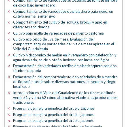
Comportamiento de variedades autóctonas de tomate en fibra
de coco bajo invernadero
Comportamiento de variedades de pistachero bajo riego, en
cultivo normal e intensivo
Comportamiento del cultivo de lechuga, bróculi y apio en
diferentes acolchados
Cultivo bajo malla de variedades de pimiento california
Cultivo ecológico de uva de mesa. Evaluación del
comportamiento de variedades de uva de mesa apirena en el
Valle del Guadalentín
Cultivo hidroponico de melón en invernadero con calefacción y
agua desalada, en ciclo otoño-invierno con lucha ecológica
Demostración de variedades tardías de albaricoquero con dos
técnicas de poda
Demostración del comportamiento de variedades de almendro
de floración tardía sobre diversos patrones, en secano y riego
localizado
Introducción en el Valle del Guadalentín de los clones de limón
verna 51 y verna 62 como alternativa viable a las producciones
tradicionales
Programa de mejora genética del ciruelo Japonés
Programa de mejora genética del ciruelo japonés
Programa de mejora genética del ciruelo japonés
Proyecto de demostración de la técnica de Acuaponia