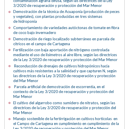
contaminación agraria difusa, según las directrices de la Ley
3/2020 de recuperación y protección del Mar Menor
Demostración de la técnica de Acuaponía (producción de peces
y vegetales), con plantas producidas en tres sistemas
de hidroponía
Comportamiento de variedades autóctonas de tomate en fibra
de coco bajo invernadero
Demostración de riego localizado subterráneo en parcela de
cítricos en el campo de Cartagena
Fertilización con baja aportación de nitrógeno controlada
mediante el uso de lisímetros al aire libre, según las directrices
de la Ley 3/2020 de recuperación y protección del Mar Menor
Reconducción de drenajes de cultivos hidropónicos hacia
cultivos más resistentes a la salinidad y que capturen N, según
las directrices de la Ley 3/2020 de recuperación y protección
del Mar Menor
Parcela artificial de demostración de escorrentía, en el
contexto de la Ley 3/2020 de recuperación y protección del
Mar Menor
El cultivo del algarrobo como sumidero de nitratos, según las
directrices de la Ley 3/2020 de recuperación y protección del
Mar Menor
Manejo sostenible de la fertirrigación en cultivos hortícolas en
el Campo de Cartagena en cumplimiento en cumplimiento de la
Ley 3/2020 de recuperación y protección del Mar Menor