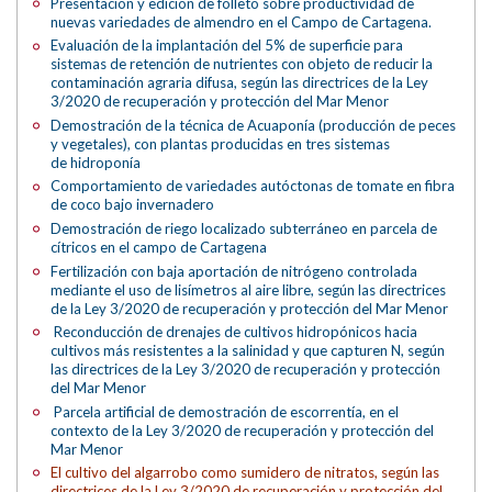
Presentación y edición de folleto sobre productividad de
nuevas variedades de almendro en el Campo de Cartagena.
Evaluación de la implantación del 5% de superficie para
sistemas de retención de nutrientes con objeto de reducir la
contaminación agraria difusa, según las directrices de la Ley
3/2020 de recuperación y protección del Mar Menor
Demostración de la técnica de Acuaponía (producción de peces
y vegetales), con plantas producidas en tres sistemas
de hidroponía
Comportamiento de variedades autóctonas de tomate en fibra
de coco bajo invernadero
Demostración de riego localizado subterráneo en parcela de
cítricos en el campo de Cartagena
Fertilización con baja aportación de nitrógeno controlada
mediante el uso de lisímetros al aire libre, según las directrices
de la Ley 3/2020 de recuperación y protección del Mar Menor
Reconducción de drenajes de cultivos hidropónicos hacia
cultivos más resistentes a la salinidad y que capturen N, según
las directrices de la Ley 3/2020 de recuperación y protección
del Mar Menor
Parcela artificial de demostración de escorrentía, en el
contexto de la Ley 3/2020 de recuperación y protección del
Mar Menor
El cultivo del algarrobo como sumidero de nitratos, según las
directrices de la Ley 3/2020 de recuperación y protección del