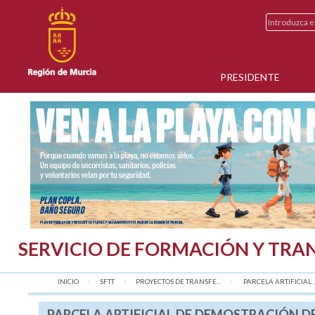
PRESIDENTE
SERVICIO DE FORMACIÓN Y TRA
INICIO
SFTT
PROYECTOS DE TRANSFE...
AQUÍ:
PARCELA ARTIFICIAL ..
PARCELA ARTIFICIAL DE DEMOSTRACIÓN DE 