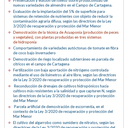
Presentación y edición de folleto sobre productividad de
nuevas variedades de almendro en el Campo de Cartagena.
Evaluación de la implantación del 5% de superficie para
sistemas de retención de nutrientes con objeto de reducir la
contaminación agraria difusa, según las directrices de la Ley
3/2020 de recuperación y protección del Mar Menor
Demostración de la técnica de Acuaponía (producción de peces
y vegetales), con plantas producidas en tres sistemas
de hidroponía
Comportamiento de variedades autóctonas de tomate en fibra
de coco bajo invernadero
Demostración de riego localizado subterráneo en parcela de
cítricos en el campo de Cartagena
Fertilización con baja aportación de nitrógeno controlada
mediante el uso de lisímetros al aire libre, según las directrices
de la Ley 3/2020 de recuperación y protección del Mar Menor
Reconducción de drenajes de cultivos hidropónicos hacia
cultivos más resistentes a la salinidad y que capturen N, según
las directrices de la Ley 3/2020 de recuperación y protección
del Mar Menor
Parcela artificial de demostración de escorrentía, en el
contexto de la Ley 3/2020 de recuperación y protección del
Mar Menor
El cultivo del algarrobo como sumidero de nitratos, según las
directrices de la Ley 3/2020 de recuperación y protección del