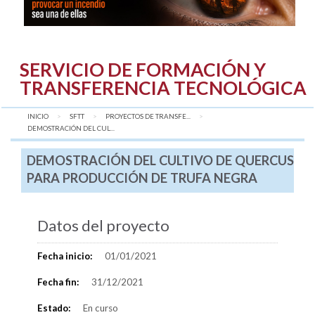
SERVICIO DE FORMACIÓN Y
TRANSFERENCIA TECNOLÓGICA
INICIO
SFTT
PROYECTOS DE TRANSFE...
AQUÍ:
DEMOSTRACIÓN DEL CUL...
DEMOSTRACIÓN DEL CULTIVO DE QUERCUS
PARA PRODUCCIÓN DE TRUFA NEGRA
Datos del proyecto
Fecha inicio:
01/01/2021
Fecha fin:
31/12/2021
Estado:
En curso