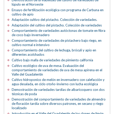
Demostración de la viabilidad del cultivo de variedades de
lúpulo en el Noroeste
Ensayo de fertilización ecológica con programa de Carbuna en
cultivo de apio
Adaptación cultivo del pistacho. Colección de variedades.
Adaptación del cultivo del pistacho. Colección de variedades
Comportamiento de variedades autóctonas de tomate en fibra
de coco bajo invernadero
Comportamiento de variedades de pistachero bajo riego, en
cultivo normal e intensivo
Comportamiento del cultivo de lechuga, bróculi y apio en
diferentes acolchados
Cultivo bajo malla de variedades de pimiento california
Cultivo ecológico de uva de mesa. Evaluación del
comportamiento de variedades de uva de mesa apirena en el
Valle del Guadalentín
Cultivo hidroponico de melón en invernadero con calefacción y
agua desalada, en ciclo otoño-invierno con lucha ecológica
Demostración de variedades tardías de albaricoquero con dos
técnicas de poda
Demostración del comportamiento de variedades de almendro
de floración tardía sobre diversos patrones, en secano y riego
localizado
Introducción en el Valle del Guadalentín de los clones de limón