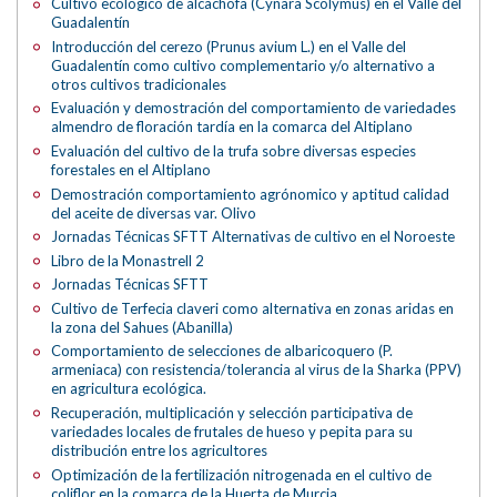
Cultivo ecológico de alcachofa (Cynara Scolymus) en el Valle del
Guadalentín
Introducción del cerezo (Prunus avium L.) en el Valle del
Guadalentín como cultivo complementario y/o alternativo a
otros cultivos tradicionales
Evaluación y demostración del comportamiento de variedades
almendro de floración tardía en la comarca del Altiplano
Evaluación del cultivo de la trufa sobre diversas especies
forestales en el Altiplano
Demostración comportamiento agrónomico y aptitud calidad
del aceite de diversas var. Olivo
Jornadas Técnicas SFTT Alternativas de cultivo en el Noroeste
Libro de la Monastrell 2
Jornadas Técnicas SFTT
Cultivo de Terfecia claveri como alternativa en zonas aridas en
la zona del Sahues (Abanilla)
Comportamiento de selecciones de albaricoquero (P.
armeniaca) con resistencia/tolerancia al virus de la Sharka (PPV)
en agricultura ecológica.
Recuperación, multiplicación y selección participativa de
variedades locales de frutales de hueso y pepita para su
distribución entre los agricultores
Optimización de la fertilización nitrogenada en el cultivo de
coliflor en la comarca de la Huerta de Murcia