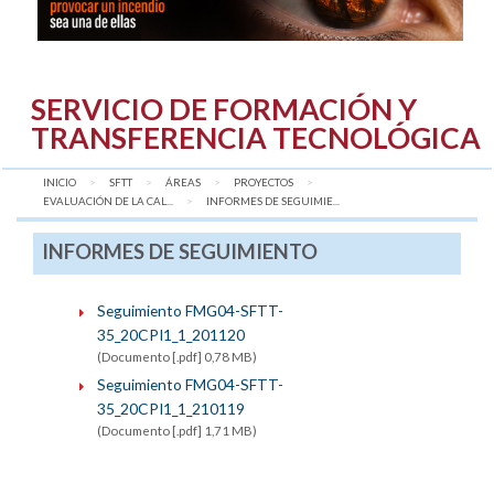
SERVICIO DE FORMACIÓN Y
TRANSFERENCIA TECNOLÓGICA
INICIO
SFTT
ÁREAS
PROYECTOS
EVALUACIÓN DE LA CAL...
AQUÍ:
INFORMES DE SEGUIMIE...
INFORMES DE SEGUIMIENTO
Seguimiento FMG04-SFTT-
35_20CPI1_1_201120
(Documento [.pdf] 0,78 MB)
Seguimiento FMG04-SFTT-
35_20CPI1_1_210119
(Documento [.pdf] 1,71 MB)