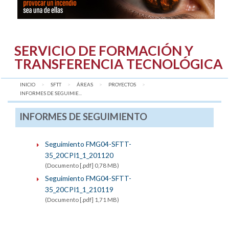
SERVICIO DE FORMACIÓN Y
TRANSFERENCIA TECNOLÓGICA
INICIO
SFTT
ÁREAS
PROYECTOS
AQUÍ:
INFORMES DE SEGUIMIE...
INFORMES DE SEGUIMIENTO
Seguimiento FMG04-SFTT-
35_20CPI1_1_201120
(Documento [.pdf] 0,78 MB)
Seguimiento FMG04-SFTT-
35_20CPI1_1_210119
(Documento [.pdf] 1,71 MB)