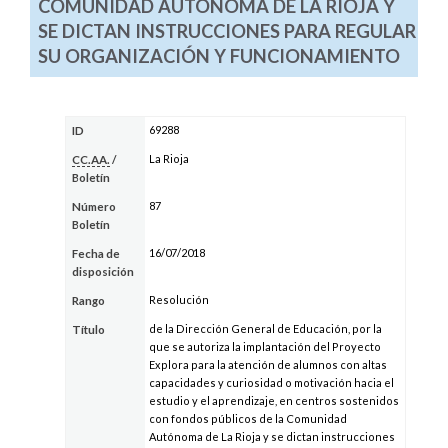
COMUNIDAD AUTÓNOMA DE LA RIOJA Y
SE DICTAN INSTRUCCIONES PARA REGULAR
SU ORGANIZACIÓN Y FUNCIONAMIENTO
69288
ID
La Rioja
CC.AA.
/
Boletín
87
Número
Boletín
16/07/2018
Fecha de
disposición
Resolución
Rango
de la Dirección General de Educación, por la
Título
que se autoriza la implantación del Proyecto
Explora para la atención de alumnos con altas
capacidades y curiosidad o motivación hacia el
estudio y el aprendizaje, en centros sostenidos
con fondos públicos de la Comunidad
Autónoma de La Rioja y se dictan instrucciones