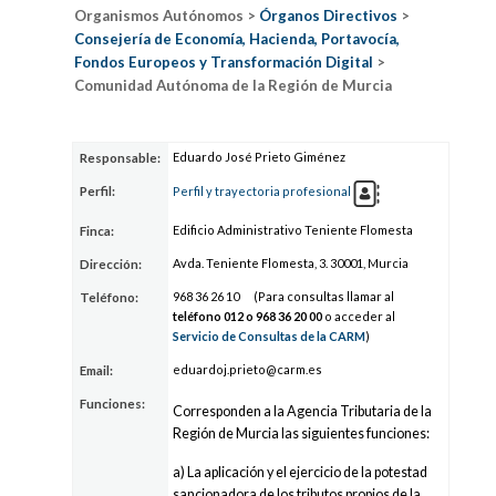
Organismos Autónomos >
Órganos Directivos
>
Consejería de Economía, Hacienda, Portavocía,
Fondos Europeos y Transformación Digital
>
Comunidad Autónoma de la Región de Murcia
Eduardo José Prieto Giménez
Responsable:
Perfil:
Perfil y trayectoria profesional
Edificio Administrativo Teniente Flomesta
Finca:
Avda. Teniente Flomesta, 3. 30001, Murcia
Dirección:
968 36
2
6 10
(Para consultas llamar al
Teléfono:
teléfono 012 o
968 36
2
0 00
o acceder al
Servicio de Consultas de la CARM
)
ed
uardoj.pr
ie
to@carm.es
Email:
Funciones:
Corresponden a la Agencia Tributaria de la
Región de Murcia las siguientes funciones:
a) La aplicación y el ejercicio de la potestad
sancionadora de los tributos propios de la