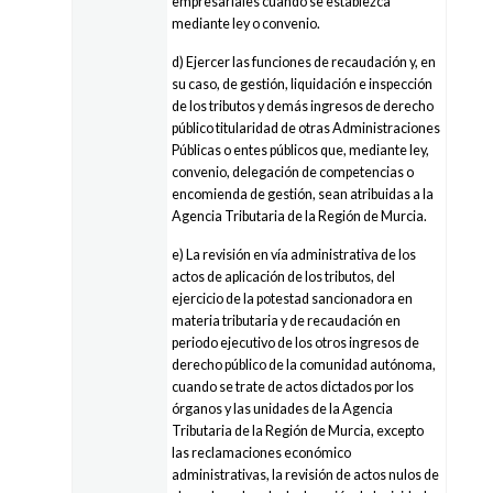
empresariales cuando se establezca
mediante ley o convenio.
d) Ejercer las funciones de recaudación y, en
su caso, de gestión, liquidación e inspección
de los tributos y demás ingresos de derecho
público titularidad de otras Administraciones
Públicas o entes públicos que, mediante ley,
convenio, delegación de competencias o
encomienda de gestión, sean atribuidas a la
Agencia Tributaria de la Región de Murcia.
e) La revisión en vía administrativa de los
actos de aplicación de los tributos, del
ejercicio de la potestad sancionadora en
materia tributaria y de recaudación en
periodo ejecutivo de los otros ingresos de
derecho público de la comunidad autónoma,
cuando se trate de actos dictados por los
órganos y las unidades de la Agencia
Tributaria de la Región de Murcia, excepto
las reclamaciones económico
administrativas, la revisión de actos nulos de