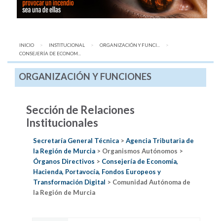
INICIO
INSTITUCIONAL
ORGANIZACIÓN Y FUNCI...
AQUÍ:
CONSEJERÍA DE ECONOM...
ORGANIZACIÓN Y FUNCIONES
Sección de Relaciones
Institucionales
Secretaría General Técnica
>
Agencia Tributaria de
la Región de Murcia
> Organismos Autónomos >
Órganos Directivos
>
Consejería de Economía,
Hacienda, Portavocía, Fondos Europeos y
Transformación Digital
> Comunidad Autónoma de
la Región de Murcia