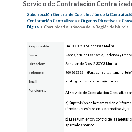
Servicio de Contratación Centralizad
Subdirección General de Coordinación de la Contratació
Contratación Centralizada
>
Órganos Directivos
>
Conse
Digital
> Comunidad Autónoma de la Región de Murcia
Emilia García-Valdecasas Molina
Responsable:
Consejería de Economía, Hacienda y Empr
Finca:
San Juan de Dios, 2. 30003, Murcia
Dirección:
968 36
23 2
6
(Para consultas llamar al
telé
Teléfono:
emilia.g
arcia-va
ldeca
sas@carm.es
Email:
Funciones:
Al Servicio de Contratación Centralizada 
a) Supervisión de la tramitación e informe
términos previstos en la normativa vigen
b) El seguimiento y control de las adquisi
apartado anterior.