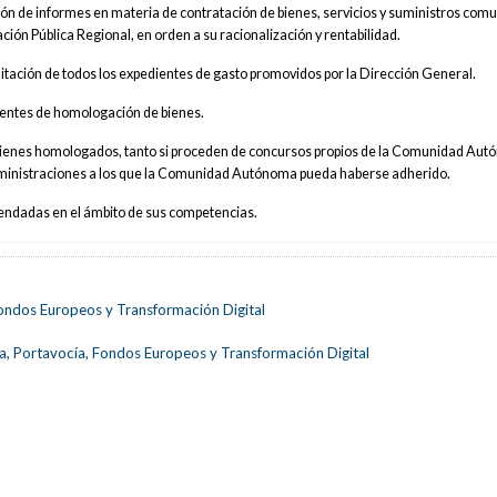
ación de informes en materia de contratación de bienes, servicios y suministros com
ión Pública Regional, en orden a su racionalización y rentabilidad.
mitación de todos los expedientes de gasto promovidos por la Dirección General.
ientes de homologación de bienes.
e bienes homologados, tanto si proceden de concursos propios de la Comunidad Au
dministraciones a los que la Comunidad Autónoma pueda haberse adherido.
endadas en el ámbito de sus competencias.
ondos Europeos y Transformación Digital
a, Portavocía, Fondos Europeos y Transformación Digital