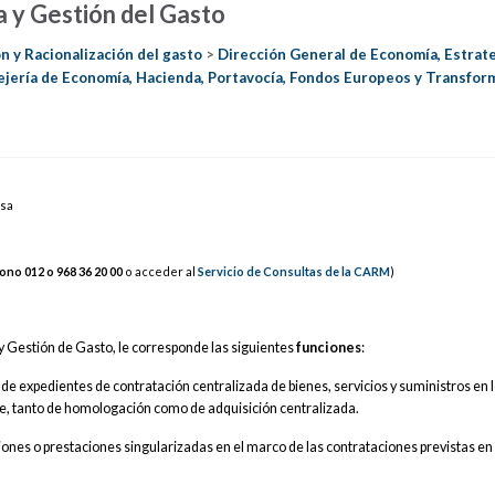
a y Gestión del Gasto
n y Racionalización del gasto
>
Dirección General de Economía, Estrate
jería de Economía, Hacienda, Portavocía, Fondos Europeos y Transfor
esa
fono 012 o 968 36
20 0
0
o acceder al
Servicio de Consultas de la CARM
)
y Gestión de Gasto, le corresponde las siguientes
funciones
:
 de expedientes de contratación centralizada de bienes, servicios y suministros en 
te, tanto de homologación como de adquisición centralizada.
ciones o prestaciones singularizadas en el marco de las contrataciones previstas en 