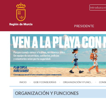
PRESIDENTE
INICIO
GOB. Y CONSEJERÍAS
ORGANIZACIÓN Y FUNCI...
AQUÍ:
CONSE
ORGANIZACIÓN Y FUNCIONES