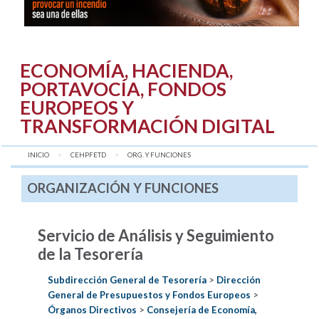
ECONOMÍA, HACIENDA,
PORTAVOCÍA, FONDOS
EUROPEOS Y
TRANSFORMACIÓN DIGITAL
INICIO
CEHPFETD
AQUÍ:
ORG. Y FUNCIONES
ORGANIZACIÓN Y FUNCIONES
Servicio de Análisis y Seguimiento
de la Tesorería
Subdirección General de Tesorería
>
Dirección
General de Presupuestos y Fondos Europeos
>
Órganos Directivos
>
Consejería de Economía,