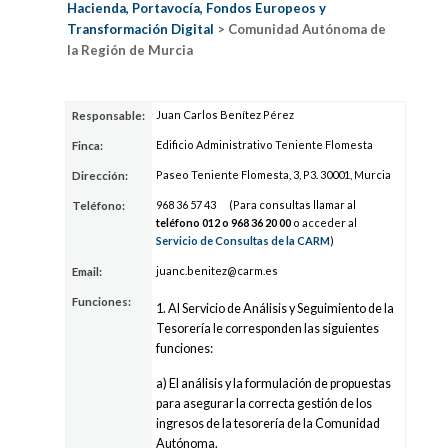
Hacienda, Portavocía, Fondos Europeos y
Transformación Digital
> Comunidad Autónoma de
la Región de Murcia
Juan Carlos Benítez Pérez
Responsable:
Edificio Administrativo Teniente Flomesta
Finca:
Paseo Teniente Flomesta, 3, P3. 30001, Murcia
Dirección:
968 3
6
57 4
3
(Para consultas llamar al
Teléfono:
teléfono 012 o 968 3
6
20 0
0
o acceder al
Servicio de Consultas de la CARM
)
ju
anc.beni
te
z@carm.es
Email:
Funciones:
1. Al Servicio de Análisis y Seguimiento de la
Tesorería le corresponden las siguientes
funciones:
a) El análisis y la formulación de propuestas
para asegurar la correcta gestión de los
ingresos de la tesorería de la Comunidad
Autónoma.