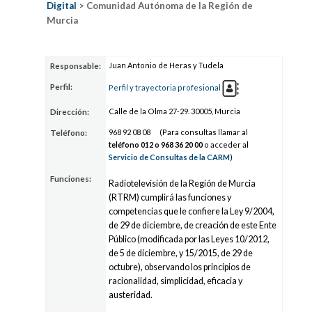
Digital
> Comunidad Autónoma de la Región de
Murcia
Juan Antonio de Heras y Tudela
Responsable:
Perfil:
Perfil y trayectoria profesional
Calle de la Olma 27-29. 30005, Murcia
Dirección:
968 9
2
08 08
(Para consultas llamar al
Teléfono:
teléfono 012 o 968 3
6
20 00
o acceder al
Servicio de Consultas de la CARM
)
Funciones:
Radiotelevisión de la Región de Murcia
(RTRM) cumplirá las funciones y
competencias que le confiere la Ley 9/2004,
de 29 de diciembre, de creación de este Ente
Público (modificada por las Leyes 10/2012,
de 5 de diciembre, y 15/2015, de 29 de
octubre), observando los principios de
racionalidad, simplicidad, eficacia y
austeridad.