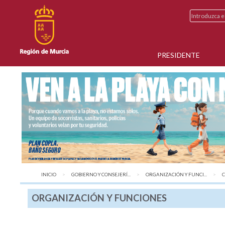
PRESIDENTE
INICIO
GOBIERNO Y CONSEJERÍ...
ORGANIZACIÓN Y FUNCI...
A
C
ORGANIZACIÓN Y FUNCIONES