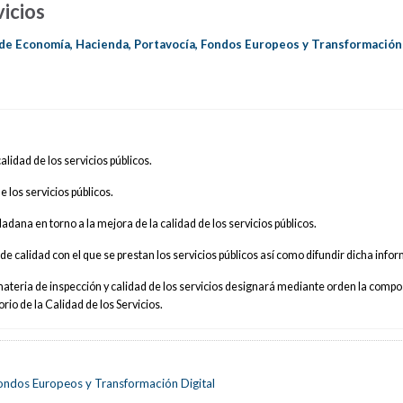
vicios
de Economía, Hacienda, Portavocía, Fondos Europeos y Transformación
alidad de los servicios públicos.
e los servicios públicos.
udadana en torno a la mejora de la calidad de los servicios públicos.
de calidad con el que se prestan los servicios públicos así como difundir dicha info
 materia de inspección y calidad de los servicios designará mediante orden la compo
io de la Calidad de los Servicios.
ondos Europeos y Transformación Digital