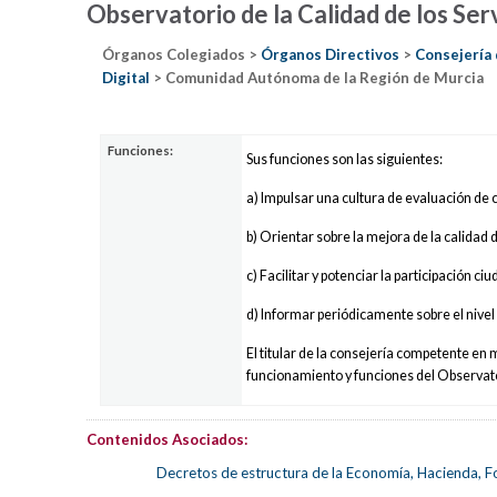
Observatorio de la Calidad de los Ser
Órganos Colegiados >
Órganos Directivos
>
Consejería 
Digital
> Comunidad Autónoma de la Región de Murcia
Funciones:
Sus funciones son las siguientes:
a) Impulsar una cultura de evaluación de c
b) Orientar sobre la mejora de la calidad d
c) Facilitar y potenciar la participación ci
d) Informar periódicamente sobre el nivel 
El titular de la consejería competente en
funcionamiento y funciones del Observator
Contenidos Asociados:
Decretos de estructura de la Economía, Hacienda, F